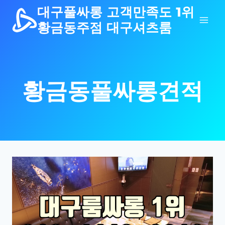
Skip
대구풀싸롱 고객만족도 1위
to
황금동주점 대구셔츠룸
content
황금동풀싸롱견적